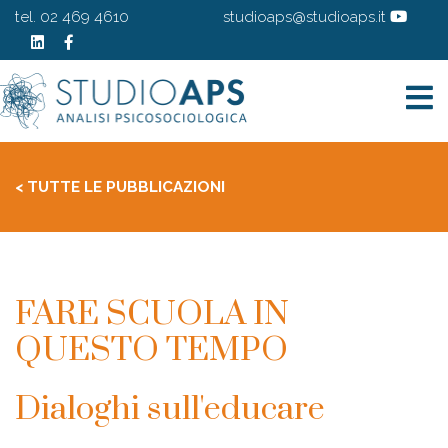
tel. 02 469 4610
studioaps@studioaps.it
< TUTTE LE PUBBLICAZIONI
FARE SCUOLA IN
QUESTO TEMPO
Dialoghi sull'educare